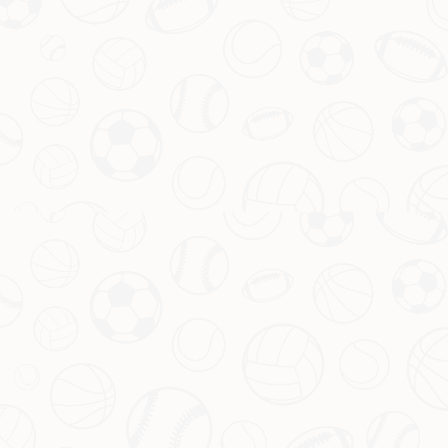
2
随着
意甲
位少
感
在足