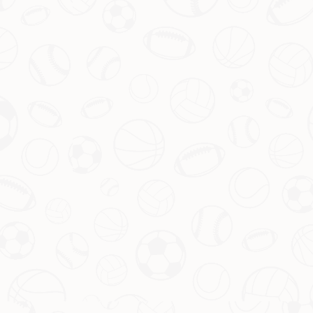
一个球员对比赛结果的感慨，更是对团队拼搏精神和压力
以及他为何在终场哨响时如此动情。...