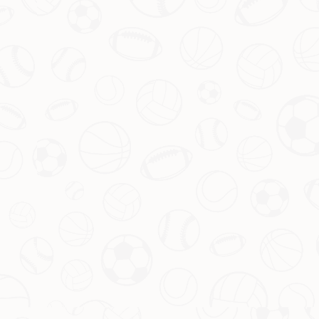
采访时的一句话“我们几乎就要出局了”，瞬间引发了广泛共鸣。这不仅是
实写照。今天，我们就以索默热泪盈眶为主题，探讨这场比赛背后的故事，
1
2
3
联系 开云官网
CONTACT US