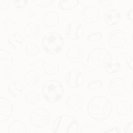
9岁少帅奎斯塔执掌帕尔马，五大联赛最年轻主教练诞生
足球运动蓬勃发展，足坛总是会涌现出一些让人眼前一亮的人物，他们的
球队帕尔马正式官宣年仅29岁的奎斯塔成为球队主教练，此消息令人瞩
年的故事充满励志色彩，也给整个欧洲足坛带来新的思考。...
动落泪！索默：我们险些被淘汰，终场哨声拯救！
球赛场上，胜负往往只在一瞬之间，而球员们的情感流露总能触动无数球