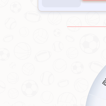
时，
客入
警钟。
中
在刚
比赛
的热议
西