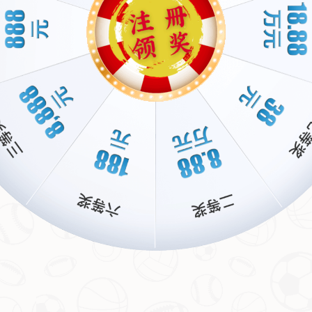
：姆巴佩红牌事件引发热议 球星态度令人关注...
父亲爆料穆科科：年龄缩水4岁，非亲生子
：一石激起千层浪的家庭与职业风波...
春洋溢！雷霆总经理普雷斯蒂调侃：队员们还未步入饮酒
.