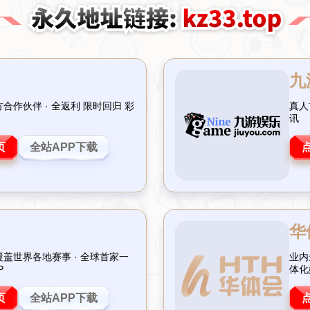
公司新闻
行业知识
游夏：多特蒙德，球场上的未知之谜
：多特蒙德的神秘魅力 在欧洲足坛，多特蒙德是一支令人着迷的球队。
能带来意想不到的惊喜。他们的表现时而如猛虎下山，时而又让人摸不着头
特蒙德为何能成为足坛中最具神秘色彩的队伍之一，探寻这支球队背后的独特
报：谢菲尔德联官方社交账号被黑，发布多条帖子讽刺谢
字化时代，足球俱乐部的社交媒体不仅是与球迷互动的重要平台，也是品