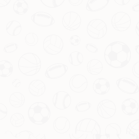
未来的启示：小俱乐部也能有大梦想
亞特蘭大的故事，不僅僅是一支球隊的成功
行力，小俱樂部同樣可以在頂級賽事中佔據
競技，更是一場關於信念與創新的旅程。
站点导航：
九游体育（Jiuyou）APP下载
韩媒：金玟哉或因美国入境限制无法参赛
桑普拉斯对阵比约克曼：1997年大满贯杯四