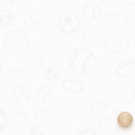
提交
云官网