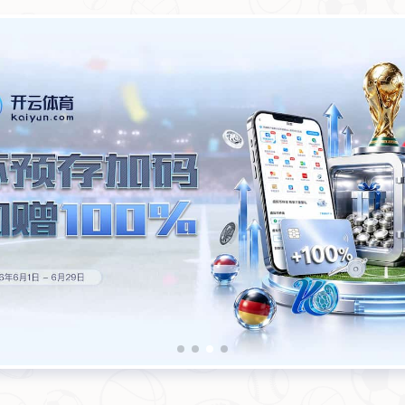
首页
关
加斯佩里尼打造的亚特兰大，独一无二