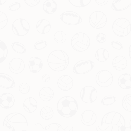
厚的那些人。只要有正確的理念和堅定的執
們重新審視了足球的本質——這不僅是一項