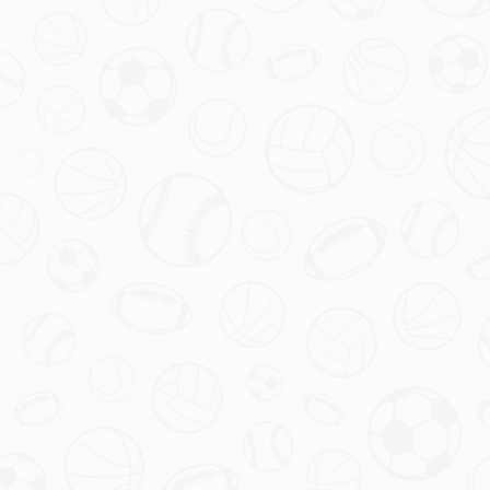
开云官网
电话：0832-8050728
传真：0832-8050728
手机：13981811315
Q Q：417172415
邮箱：admin@milan-kaiyun.com
地址：山东省青岛市即墨市鳌山卫镇
Copy